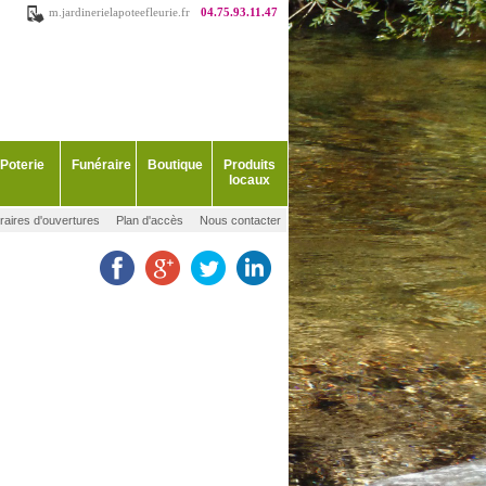
m.jardinerielapoteefleurie.fr
04.75.93.11.47
Poterie
Funéraire
Boutique
Produits
locaux
raires d'ouvertures
Plan d'accès
Nous contacter