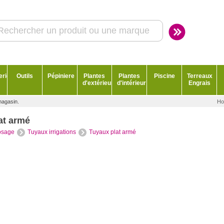
erie
Outils
Pépiniere
Plantes
Plantes
Piscine
Terreaux
d'extérieur
d'intérieur
Engrais
magasin.
Ho
at armé
osage
Tuyaux irrigations
Tuyaux plat armé