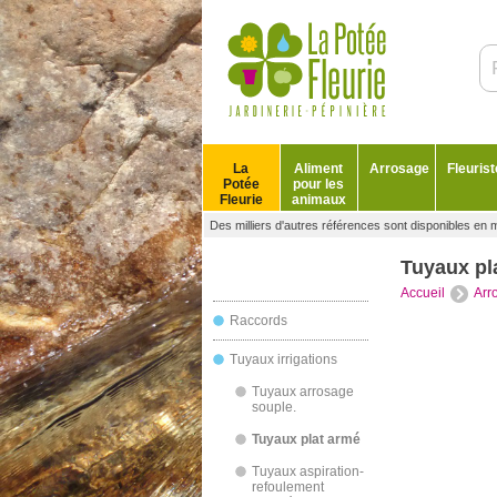
La
Aliment
Arrosage
Fleurist
Potée
pour les
Fleurie
animaux
Des milliers d'autres références sont disponibles en 
Tuyaux pl
Accueil
Arr
Raccords
Tuyaux irrigations
Tuyaux arrosage
souple.
Tuyaux plat armé
Tuyaux aspiration-
refoulement