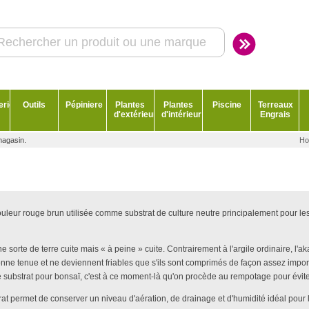
erie
Outils
Pépiniere
Plantes
Plantes
Piscine
Terreaux
d'extérieur
d'intérieur
Engrais
magasin.
Ho
 couleur rouge brun utilisée comme substrat de culture neutre principaleme
e sorte de terre cuite mais « à peine » cuite. Contrairement à l'argile ordinaire, l'
ne tenue et ne deviennent friables que s'ils sont comprimés de façon assez impor
e substrat pour bonsaï, c'est à ce moment-là qu'on procède au rempotage pour évite
strat permet de conserver un niveau d'aération, de drainage et d'humidité idéal po