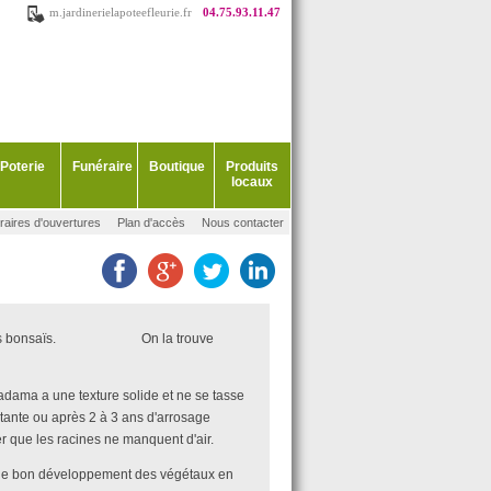
m.jardinerielapoteefleurie.fr
04.75.93.11.47
Poterie
Funéraire
Boutique
Produits
locaux
raires d'ouvertures
Plan d'accès
Nous contacter
nt pour les bonsaïs. On la trouve
akadama a une texture solide et ne se tasse
tante ou après 2 à 3 ans d'arrosage
r que les racines ne manquent d'air.
ur le bon développement des végétaux en