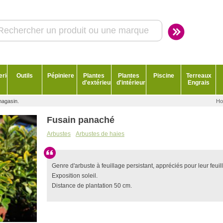
erie
Outils
Pépiniere
Plantes
Plantes
Piscine
Terreaux
d'extérieur
d'intérieur
Engrais
magasin.
Ho
Fusain panaché
Arbustes
Arbustes de haies
Genre d'arbuste à feuillage persistant, appréciés pour leur feuil
Exposition soleil.
Distance de plantation 50 cm.