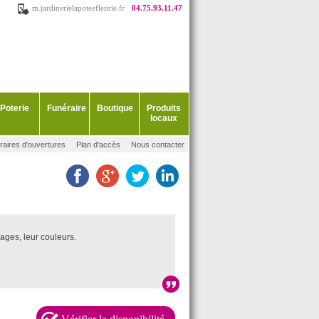
m.jardinerielapoteefleurie.fr
04.75.93.11.47
Poterie
Funéraire
Boutique
Produits
locaux
raires d'ouvertures
Plan d'accès
Nous contacter
lages, leur couleurs.