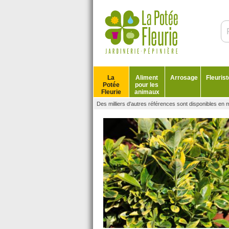
La
Aliment
Arrosage
Fleurist
Potée
pour les
Fleurie
animaux
Des milliers d'autres références sont disponibles en 