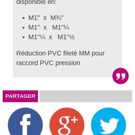
disponible en:
M1" x M¾"
M1" x M1"¼
M1"¼ x M1"½
Réduction PVC fileté MM pour
raccord PVC pression
PARTAGER